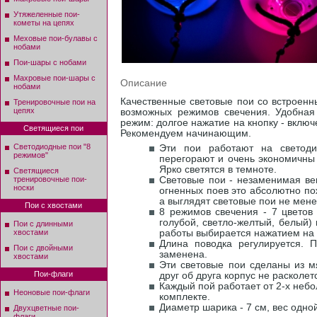
Утяжеленные пои-
кометы на цепях
Меховые пои-булавы с
нобами
Пои-шары с нобами
Махровые пои-шары с
Описание
нобами
Качественные световые пои со встроен
Тренировочные пои на
цепях
возможных режимов свечения. Удобная
режим: долгое нажатие на кнопку - вклю
Светящиеся пои
Рекомендуем начинающим.
Светодиодные пои "8
Эти пои работают на светоди
режимов"
перегорают и очень экономичны -
Ярко светятся в темноте.
Светящиеся
тренировочные пои-
Световые пои - незаменимая ве
носки
огненных поев это абсолютно по
а выглядят световые пои не мен
Пои с хвостами
8 режимов свечения - 7 цветов
голубой, светло-желтый, белый)
Пои с длинными
хвостами
работы выбирается нажатием на 
Длина поводка регулируется. 
Пои с двойными
заменена.
хвостами
Эти световые пои сделаны из м
Пои-флаги
друг об друга корпус не расколетс
Каждый пой работает от 2-х небо
Неоновые пои-флаги
комплекте.
Диаметр шарика - 7 см, вес одной
Двухцветные пои-
флаги