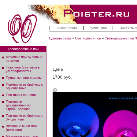
Школа поинга
Купить пои
Заказать 
Сделать заказ
»
Светящиеся пои
»
Светодиодные пои "
Тренировочные пои
Меховые пои-булавы с
петлями
Пои-змеи (светятся в
Цена
ультрафиолете)
1700 руб.
Пушистые пои-кометы
Пои-носки из бифлекса
одноцветные
Пои-шары на цепях
Пои-носки
двухцветные из
стрейч-бархата
Пои-носки из бифлекса
3х-цветные
Вязанные мини-пои
(сокс-пои)
Махровые пои-шары