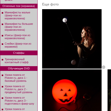
Еще фото
Огненные пои (керамика)
Манкифисты малые
(фаер-пои из
керамоволокна)
Манкифисты большие
(фаер-пои из
керамоволокна)
Изисы (фаер-пои из
керамоволокна)
Снейки (фаер-пои из
керамики)
Стаффы
Тренировочный
контактный стафф
Обучающие DVD
Уроки поинга от
Poister.ru, диск 1 -
базовый уровень
Уроки поинга от
Poister.ru, диск 2 -
продвинутый уровень
Уроки поинга от
Poister.ru, диск 3 -
подготовка к фаер-шоу
Уроки поинга от