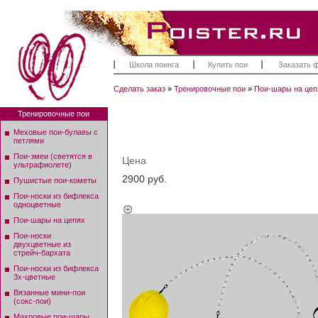
Школа поинга
Купить пои
Заказать 
Сделать заказ
»
Тренировочные пои
»
Пои-шары на цеп
Тренировочные пои
Меховые пои-булавы с
петлями
Пои-змеи (светятся в
Цена
ультрафиолете)
2900 руб.
Пушистые пои-кометы
Пои-носки из бифлекса
одноцветные
Пои-шары на цепях
Пои-носки
двухцветные из
стрейч-бархата
Пои-носки из бифлекса
3х-цветные
Вязанные мини-пои
(сокс-пои)
Махровые пои-шары