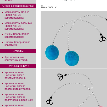
Огненные пои (керамика)
Еще фото
Манкифисты малые
(фаер-пои из
керамоволокна)
Манкифисты большие
(фаер-пои из
керамоволокна)
Изисы (фаер-пои из
керамоволокна)
Снейки (фаер-пои из
керамики)
Стаффы
Тренировочный
контактный стафф
Обучающие DVD
Уроки поинга от
Poister.ru, диск 1 -
базовый уровень
Уроки поинга от
Poister.ru, диск 2 -
продвинутый уровень
Уроки поинга от
Poister.ru, диск 3 -
подготовка к фаер-шоу
Уроки поинга от