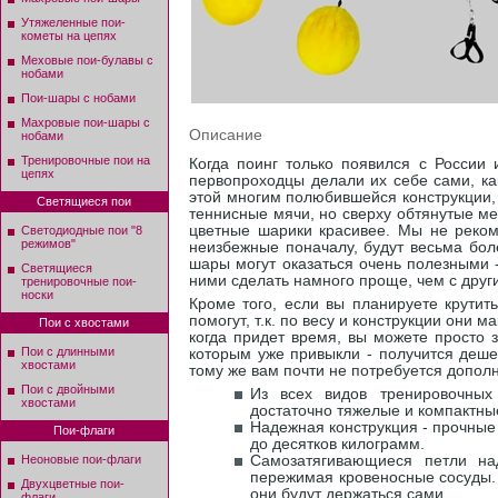
Утяжеленные пои-
кометы на цепях
Меховые пои-булавы с
нобами
Пои-шары с нобами
Махровые пои-шары с
Описание
нобами
Тренировочные пои на
Когда поинг только появился с России 
цепях
первопроходцы делали их себе сами, ка
этой многим полюбившейся конструкции,
Светящиеся пои
теннисные мячи, но сверху обтянутые ме
цветные шарики красивее. Мы не реком
Светодиодные пои "8
режимов"
неизбежные поначалу, будут весьма бол
шары могут оказаться очень полезными 
Светящиеся
ними сделать намного проще, чем с дру
тренировочные пои-
носки
Кроме того, если вы планируете крутит
помогут, т.к. по весу и конструкции они 
Пои с хвостами
когда придет время, вы можете просто 
Пои с длинными
которым уже привыкли - получится деше
хвостами
тому же вам почти не потребуется допол
Пои с двойными
Из всех видов тренировочны
хвостами
достаточно тяжелые и компактные
Надежная конструкция - прочные
Пои-флаги
до десятков килограмм.
Неоновые пои-флаги
Самозатягивающиеся петли на
пережимая кровеносные сосуды. 
Двухцветные пои-
они будут держаться сами.
флаги