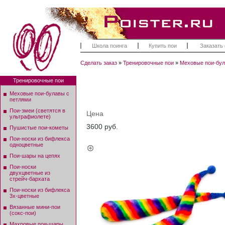
Школа поинга
Купить пои
Заказать
Сделать заказ
»
Тренировочные пои
»
Меховые пои-бул
Тренировочные пои
Меховые пои-булавы с
петлями
Пои-змеи (светятся в
Цена
ультрафиолете)
3600 руб.
Пушистые пои-кометы
Пои-носки из бифлекса
одноцветные
Пои-шары на цепях
Пои-носки
двухцветные из
стрейч-бархата
Пои-носки из бифлекса
3х-цветные
Вязанные мини-пои
(сокс-пои)
Махровые пои-шары