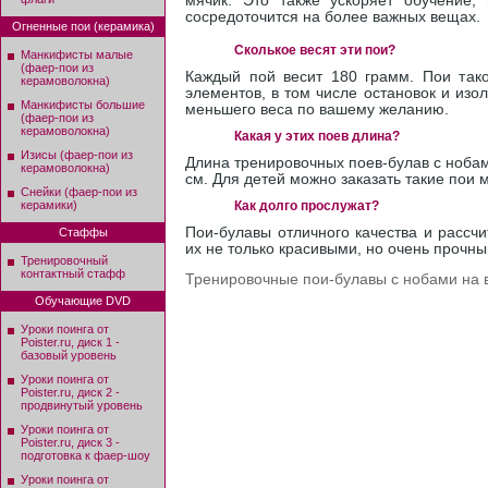
мячик. Это также ускоряет обучение,
сосредоточится на более важных вещах.
Огненные пои (керамика)
Сколькое весят эти пои?
Манкифисты малые
(фаер-пои из
Каждый пой весит 180 грамм. Пои тако
керамоволокна)
элементов, в том числе остановок и изо
Манкифисты большие
меньшего веса по вашему желанию.
(фаер-пои из
керамоволокна)
Какая у этих поев длина?
Изисы (фаер-пои из
Длина тренировочных поев-булав с нобам
керамоволокна)
см. Для детей можно заказать такие пои
Снейки (фаер-пои из
керамики)
Как долго прослужат?
Пои-булавы отличного качества и рассч
Стаффы
их не только красивыми, но очень прочн
Тренировочный
контактный стафф
Тренировочные пои-булавы с нобами на 
Обучающие DVD
Уроки поинга от
Poister.ru, диск 1 -
базовый уровень
Уроки поинга от
Poister.ru, диск 2 -
продвинутый уровень
Уроки поинга от
Poister.ru, диск 3 -
подготовка к фаер-шоу
Уроки поинга от