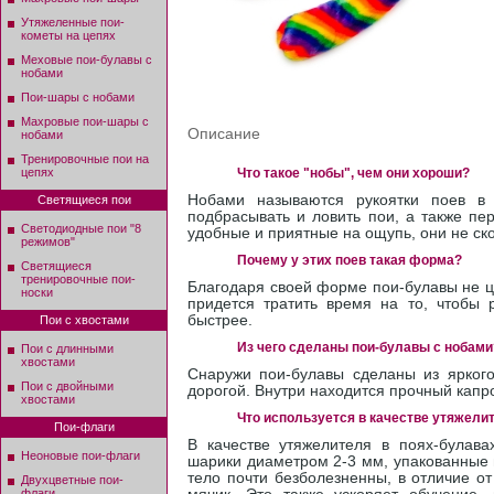
Утяжеленные пои-
кометы на цепях
Меховые пои-булавы с
нобами
Пои-шары с нобами
Махровые пои-шары с
Описание
нобами
Тренировочные пои на
цепях
Что такое "нобы", чем они хороши?
Нобами называются рукоятки поев в
Светящиеся пои
подбрасывать и ловить пои, а также пе
Светодиодные пои "8
удобные и приятные на ощупь, они не ско
режимов"
Почему у этих поев такая форма?
Светящиеся
тренировочные пои-
Благодаря своей форме пои-булавы не це
носки
придется тратить время на то, чтобы р
быстрее.
Пои с хвостами
Из чего сделаны пои-булавы с нобами
Пои с длинными
хвостами
Снаружи пои-булавы сделаны из яркого
Пои с двойными
дорогой. Внутри находится прочный капро
хвостами
Что используется в качестве утяжели
Пои-флаги
В качестве утяжелителя в поях-булава
Неоновые пои-флаги
шарики диаметром 2-3 мм, упакованные 
тело почти безболезненны, в отличие от
Двухцветные пои-
флаги