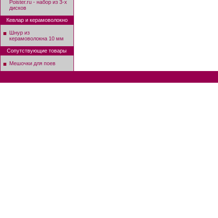
Poister.ru - набор из 3-х
дисков
Кевлар и керамоволокно
Шнур из
керамоволокна 10 мм
Сопутствующие товары
Мешочки для поев