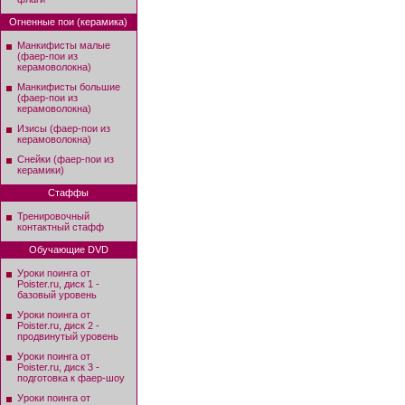
Огненные пои (керамика)
Манкифисты малые
(фаер-пои из
керамоволокна)
Манкифисты большие
(фаер-пои из
керамоволокна)
Изисы (фаер-пои из
керамоволокна)
Снейки (фаер-пои из
керамики)
Стаффы
Тренировочный
контактный стафф
Обучающие DVD
Уроки поинга от
Poister.ru, диск 1 -
базовый уровень
Уроки поинга от
Poister.ru, диск 2 -
продвинутый уровень
Уроки поинга от
Poister.ru, диск 3 -
подготовка к фаер-шоу
Уроки поинга от