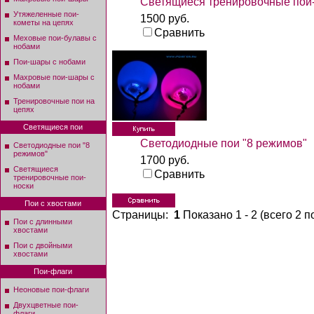
Светящиеся тренировочные пои
Утяжеленные пои-
1500 руб.
кометы на цепях
Сравнить
Меховые пои-булавы с
нобами
Пои-шары с нобами
Махровые пои-шары с
нобами
Тренировочные пои на
цепях
Светящиеся пои
Светодиодные пои "8 режимов"
Светодиодные пои "8
режимов"
1700 руб.
Светящиеся
Сравнить
тренировочные пои-
носки
Пои с хвостами
Страницы:
1
Показано
1
-
2
(всего
2
по
Пои с длинными
хвостами
Пои с двойными
хвостами
Пои-флаги
Неоновые пои-флаги
Двухцветные пои-
флаги