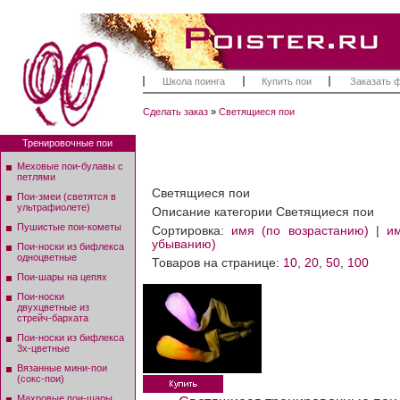
Школа поинга
Купить пои
Заказать 
Сделать заказ
»
Светящиеся пои
Тренировочные пои
Меховые пои-булавы с
петлями
Светящиеся пои
Пои-змеи (светятся в
ультрафиолете)
Описание категории Светящиеся пои
Пушистые пои-кометы
Сортировка:
имя (по возрастанию)
|
и
убыванию)
Пои-носки из бифлекса
одноцветные
Товаров на странице:
10
,
20
,
50
,
100
Пои-шары на цепях
Пои-носки
двухцветные из
стрейч-бархата
Пои-носки из бифлекса
3х-цветные
Вязанные мини-пои
(сокс-пои)
Махровые пои-шары